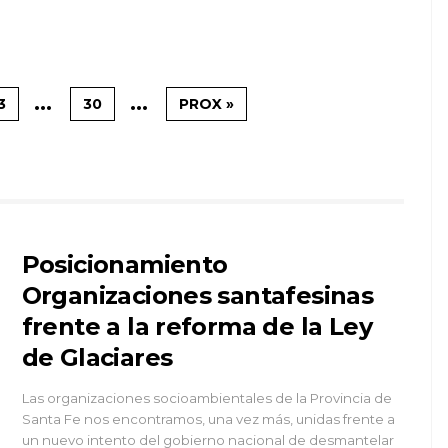
...
...
3
30
PROX »
Posicionamiento
Organizaciones santafesinas
frente a la reforma de la Ley
de Glaciares
Las organizaciones socioambientales de la Provincia de
Santa Fe nos encontramos, una vez más, unidas frente a
un nuevo intento del gobierno nacional de desmantelar