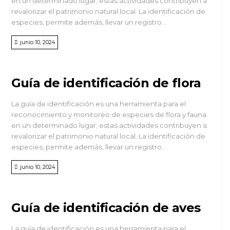
en un determinado lugar; estas actividades contribuyen a
revalorizar el patrimonio natural local. La identificación de
especies, permite además, llevar un registro...
junio 10, 2024
Guía de identificación de flora
La guía de identificación es una herramienta para el
reconocimiento y monitoreo de especies de flora y fauna
en un determinado lugar; estas actividades contribuyen a
revalorizar el patrimonio natural local. La identificación de
especies, permite además, llevar un registro...
junio 10, 2024
Guía de identificación de aves
La guía de identificación es una herramienta para el