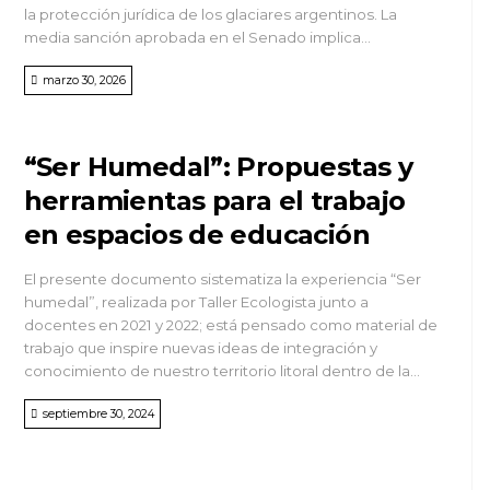
la protección jurídica de los glaciares argentinos. La
media sanción aprobada en el Senado implica...
marzo 30, 2026
“Ser Humedal”: Propuestas y
herramientas para el trabajo
en espacios de educación
El presente documento sistematiza la experiencia “Ser
humedal”, realizada por Taller Ecologista junto a
docentes en 2021 y 2022; está pensado como material de
trabajo que inspire nuevas ideas de integración y
conocimiento de nuestro territorio litoral dentro de la...
septiembre 30, 2024