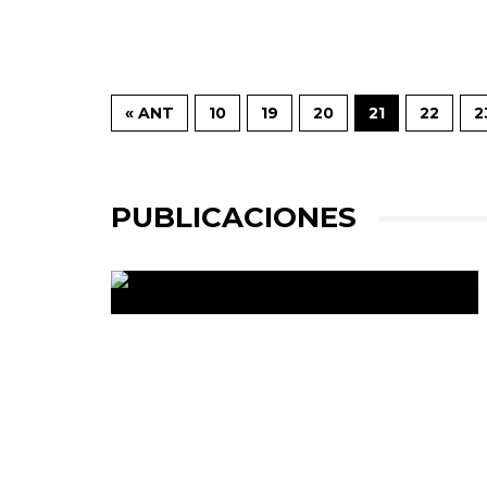
« ANT
10
19
20
21
22
2
PUBLICACIONES