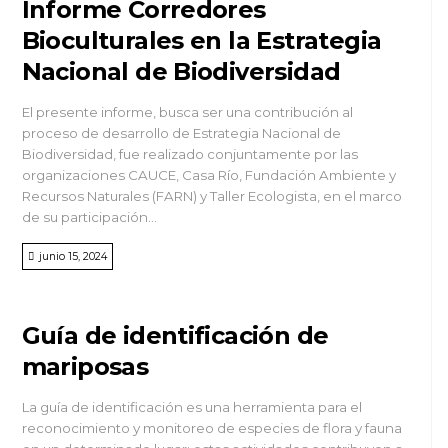
Informe Corredores
Bioculturales en la Estrategia
Nacional de Biodiversidad
El presente informe, busca ser una contribución al
proceso de desarrollo de Estrategia Nacional de
Biodiversidad, fue realizado conjuntamente por las
organizaciones CAUCE, Casa Río, Fundación Ambiente y
Recursos Naturales (FARN) y Taller Ecologista, en el marco
de su participación...
junio 15, 2024
Guía de identificación de
mariposas
La guía de identificación es una herramienta para el
reconocimiento y monitoreo de especies de flora y fauna