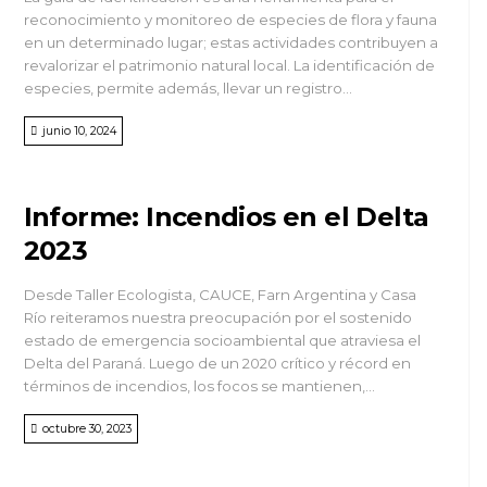
reconocimiento y monitoreo de especies de flora y fauna
en un determinado lugar; estas actividades contribuyen a
revalorizar el patrimonio natural local. La identificación de
especies, permite además, llevar un registro...
junio 10, 2024
Informe: Incendios en el Delta
2023
Desde Taller Ecologista, CAUCE, Farn Argentina y Casa
Río reiteramos nuestra preocupación por el sostenido
estado de emergencia socioambiental que atraviesa el
Delta del Paraná. Luego de un 2020 crítico y récord en
términos de incendios, los focos se mantienen,...
octubre 30, 2023