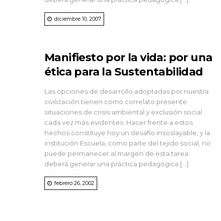
diciembre 10, 2007
Manifiesto por la vida: por una
ética para la Sustentabilidad
Las opciones de desarrollo adoptadas por nuestra
civilización tienen como correlato presente
situaciones de crisis ambiental y exclusión social
cada vez más evidentes. Hacer frente a estos
hechos constituye hoy un desafío insoslayable, y la
institución Escuela, como parte del tejido social, no
puede permanecer al margen de esta tarea:
deberá generar una práctica pedagógica […]
febrero 26, 2002