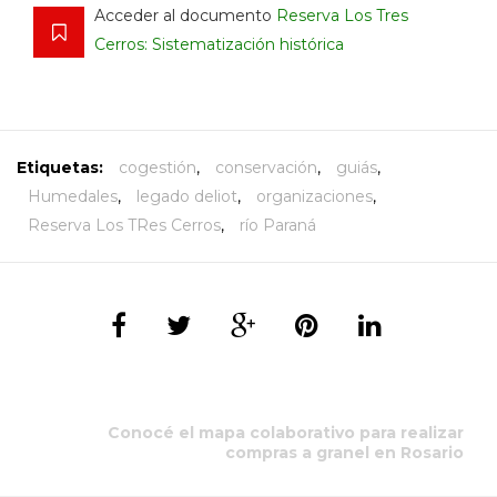
Acceder al documento
Reserva Los Tres
Cerros: Sistematización histórica
Etiquetas:
cogestión
,
conservación
,
guiás
,
Humedales
,
legado deliot
,
organizaciones
,
Reserva Los TRes Cerros
,
río Paraná
Conocé el mapa colaborativo para realizar
compras a granel en Rosario