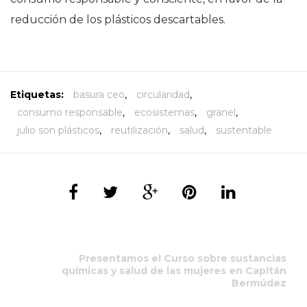
reducción de los plásticos descartables.
Etiquetas:
basura ceo
,
circularidad
,
consumo responsable
,
ecosistemas
,
granel
,
julio son plásticos
,
reutilización
,
salud
,
sustentable
Presentamos el Curso sobre sustancias
químicas y salud de las mujeres en Capitán
Bermúdez