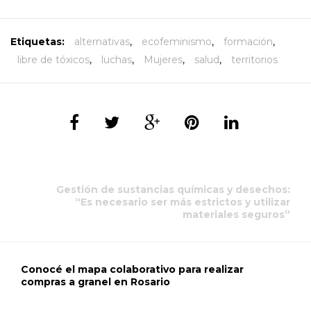
Etiquetas:
alternativas
,
ecofeminismo
,
formación
,
libre de tóxicos
,
luchas
,
Mujeres
,
salud
,
territorios
Gestión de sustancias químicas y desechos:
“Es necesario ser más estrictos y utilizar
materiales seguros”
Conocé el mapa colaborativo para realizar
compras a granel en Rosario