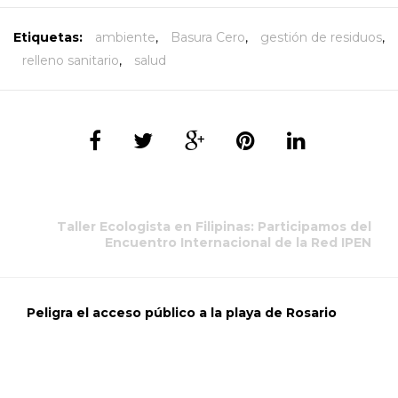
Etiquetas:
ambiente
,
Basura Cero
,
gestión de residuos
,
relleno sanitario
,
salud
Taller Ecologista en Filipinas: Participamos del
Encuentro Internacional de la Red IPEN
Peligra el acceso público a la playa de Rosario