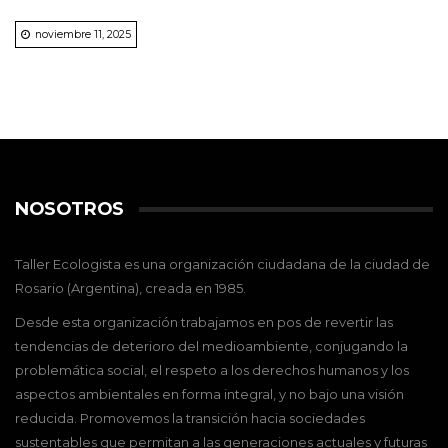
noviembre 11, 2025
NOSOTROS
Taller Ecologista es una organización ciudadana de la ciudad de
Rosario (Argentina), creada en 1985.
Desde esta organización trabajamos en pos de revertir las
tendencias de deterioro del medioambiente, conjugando la
problemática social, el respeto a los derechos humanos y los
aspectos ambientales en forma integral, y no bajo una visión
reducida. Promovemos la transición hacia sociedades
sustentables que permitan a las generaciones actuales y futuras