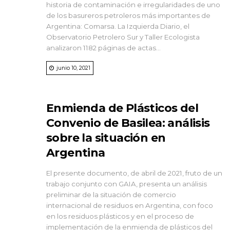
historia de contaminación e irregularidades de uno
de los basureros petroleros más importantes de
Argentina: Comarsa. La Izquierda Diario, el
Observatorio Petrolero Sur y Taller Ecologista
analizaron 1182 páginas de actas...
junio 10, 2021
Enmienda de Plásticos del
Convenio de Basilea: análisis
sobre la situación en
Argentina
El presente documento, de abril de 2021, fruto de un
trabajo conjunto con GAIA, presenta un análisis
preliminar de la situación de comercio
internacional de residuos en Argentina, con foco
en los residuos plásticos y en el proceso de
implementación de la enmienda de plásticos del