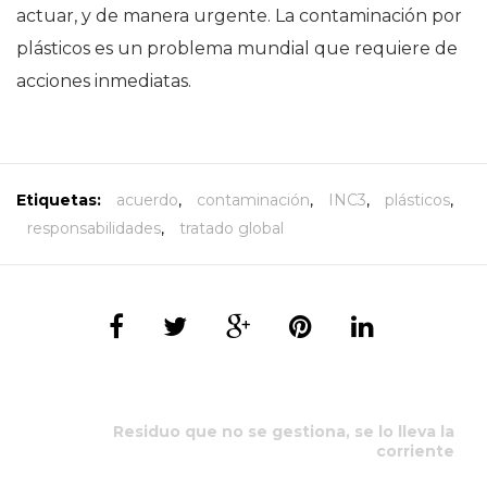
actuar, y de manera urgente. La contaminación por
plásticos es un problema mundial que requiere de
acciones inmediatas.
Etiquetas:
acuerdo
,
contaminación
,
INC3
,
plásticos
,
responsabilidades
,
tratado global
Residuo que no se gestiona, se lo lleva la
corriente