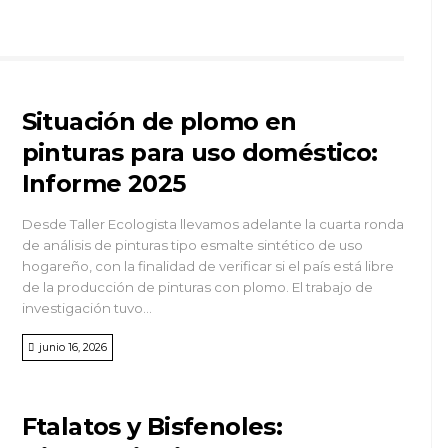
Situación de plomo en
pinturas para uso doméstico:
Informe 2025
Desde Taller Ecologista llevamos adelante la cuarta ronda
de análisis de pinturas tipo esmalte sintético de uso
hogareño, con la finalidad de verificar si el país está libre
de la producción de pinturas con plomo. El trabajo de
investigación tuvo...
junio 16, 2026
Ftalatos y Bisfenoles: