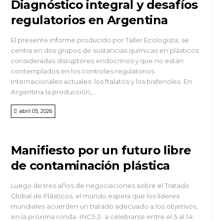
Diagnóstico integral y desafíos
regulatorios en Argentina
El presente informe producido por Taller Ecologista, se
centra en dos grupos de sustancias químicas en plásticos
consideradas disruptores endocrinos y que no están
contemplados en los controles regulatorios
internacionales actuales: los ftalatos y los bisfenoles. En
Argentina la producción,...
abril 05, 2026
Manifiesto por un futuro libre
de contaminación plástica
Luego de tres años de negociaciones sobre el Tratado
Global de Plásticos, el mundo espera que los líderes
mundiales acuerden un tratado adecuado a los objetivos,
en la próxima ronda -INC5.2- a celebrarse entre el 5 al 14