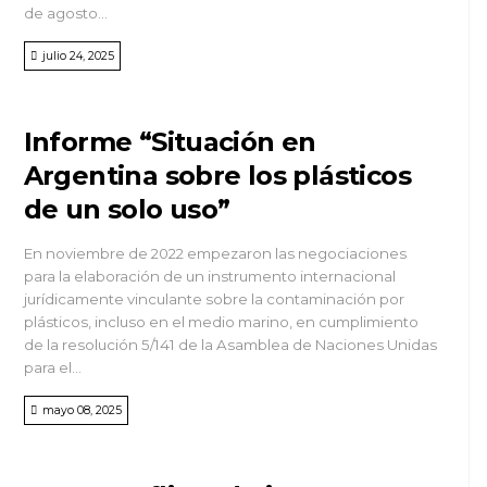
de agosto...
julio 24, 2025
Informe “Situación en
Argentina sobre los plásticos
de un solo uso”
En noviembre de 2022 empezaron las negociaciones
para la elaboración de un instrumento internacional
jurídicamente vinculante sobre la contaminación por
plásticos, incluso en el medio marino, en cumplimiento
de la resolución 5/141 de la Asamblea de Naciones Unidas
para el...
mayo 08, 2025