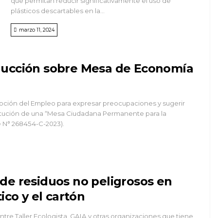
que permitan reducir significativamente el uso de
plásticos descartables en la...
marzo 11, 2024
ducción sobre Mesa de Economía
oción del Empleo para expresar preocupaciones y sugerir
itución de una “Mesa Ciudadana Permanente para la
e N° 268454-C-2023).
de residuos no peligrosos en
ico y el cartón
ntre Taller Ecologista, GAIA y otras organizaciones que tiene