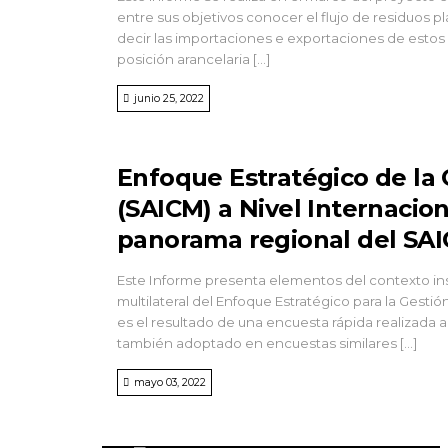
entre sus objetivos conocer el flujo de residuos pl
decir las importaciones e exportaciones de estos
posición arancelaria […]
junio 25, 2022
Enfoque Estratégico de la
(SAICM) a Nivel Internacio
panorama regional del SA
Este Informe presenta elementos del contexto inst
multilateral del Enfoque Estratégico para la Gesti
es el resultado de una encuesta rápida realizada a
también adoptado en encuestas similares […]
mayo 03, 2022