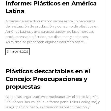
Informe: Plásticos en América
Latina
A través de este documento se presenta un panorama
de la situación de producción y consumo de plásticos en
América Latina, y una caracterización de las empresas
productoras de plásticos, sus discursos y acciones.
Asimismo se presentan algunos informes sobre...
marzo 16, 2022
Plásticos descartables en el
Concejo: Preocupaciones y
propuestas
Desde las organizaciones nucleadas en el colectivo Más
Río Menos Basura (del que forma parte Taller Ecologista) y
la agrupación Ínaco, expresaron su preocupación y