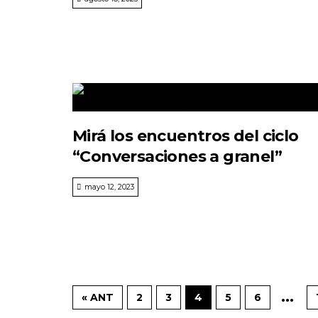
Mirá los encuentros del ciclo
“Conversaciones a granel”
mayo 12, 2023
...
« ANT
2
3
4
5
6