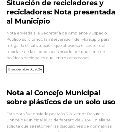
Situación de recicladores y
recicladoras: Nota presentada
al Municipio
Nota enviada a la Secretaría de Ambiente y Espacio
Público solicitando la intervención del Municipio para
mitigar la difícil situación que atraviesa el sector del
reciclaje en la ciudad, ocasionado por una serie de
políticas nacionales que, entre otras cosas,...
septiembre 06, 2024
Nota al Concejo Municipal
sobre plásticos de un solo uso
Esta nota fue enviada por Más Río Menos Basura al
Concejo Municipal el 23 de febrero de 2024. En ella se
solicita que se retomen las discusiones de normativas