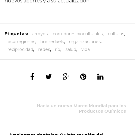
nuevos aportes y a su actualización.
Etiquetas:
arroyos
,
corredores bioculturales
,
culturas
,
ecorregiones
,
humedaels
,
organizaciones
,
reciprocidad
,
redes
,
río
,
salud
,
vida
Hacia un nuevo Marco Mundial para los
Productos Químicos
Amalgamas dentales: Quinta reunión del