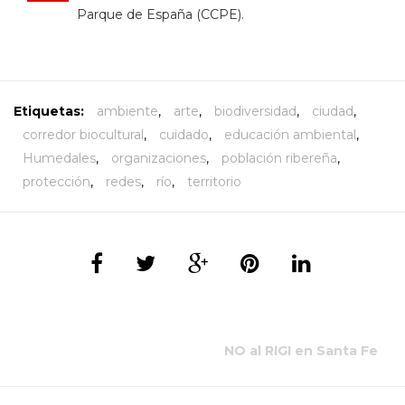
Parque de España (CCPE).
Etiquetas:
ambiente
,
arte
,
biodiversidad
,
ciudad
,
corredor biocultural
,
cuidado
,
educación ambiental
,
Humedales
,
organizaciones
,
población ribereña
,
protección
,
redes
,
río
,
territorio
NO al RIGI en Santa Fe