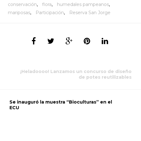
conservación
,
flora
,
humedales pampeanos
,
mariposas
,
Participación
,
Reserva San Jorge
¡Heladoooo! Lanzamos un concurso de diseño
de potes reutilizables
Se inauguró la muestra “Bioculturas” en el
ECU