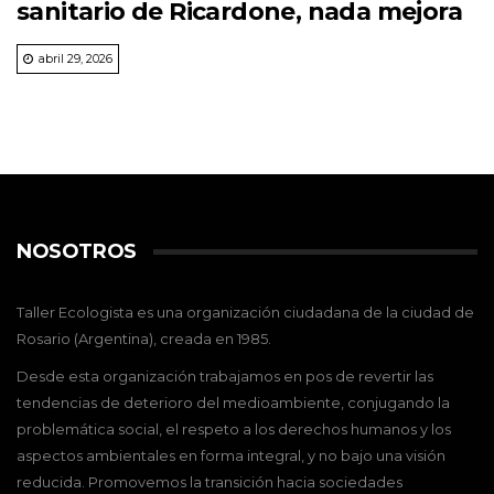
sanitario de Ricardone, nada mejora
abril 29, 2026
NOSOTROS
Taller Ecologista es una organización ciudadana de la ciudad de
Rosario (Argentina), creada en 1985.
Desde esta organización trabajamos en pos de revertir las
tendencias de deterioro del medioambiente, conjugando la
problemática social, el respeto a los derechos humanos y los
aspectos ambientales en forma integral, y no bajo una visión
reducida. Promovemos la transición hacia sociedades