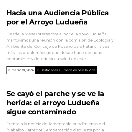
Hacia una Audiencia Pública
por el Arroyo Ludueña
Desde la Mesa Intersectorial por el Arroyo Ludueña,
mantuvimos una reunión con la comisión de Ecología y
Ambiente del Concejo de Rosario para tratar una vez
más, las problemáticas que desde hace décadas
contaminan y deterioran la salud de este...
marzo 01, 2024
Destacadas
,
Humedales para la Vida
Se cayó el parche y se ve la
herida: el arroyo Ludueña
sigue contaminado
Frente a la noticia del lamentable hundimiento del
“Sabalito Barredor”, embarcación dispuesta por la