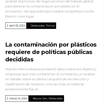
analizar el proceso de negociaciones del tratado global
para detener la contaminación por plásticos. El
encuentro -del que participó nuestra compañera Cecilia
Bianco- tuvo lugar...
abril 03, 2024
Destacadas
,
Tóxicos
La contaminación por plásticos
requiere de políticas públicas
decididas
Más Río Menos Basura presentó datos sobre los objetos y
empresas que más contaminan el río Paraná y un análisis
en detalle sobre su última campaña de recolección y
clasificación de residuos. Una vez más, el material
predominante fue el...
marzo 14, 2024
Basura Cero
,
Destacadas