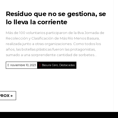
Residuo que no se gestiona, se
lo lleva la corriente
Más de 100 voluntarios participaron de la 8va Jornada de
Recolección y Clasificación de Más Río Menos Basura,
realizada junto a otras organizaciones. Como todos los
años, las botellas plásticas fueron las protagonistas,
sumado a una sorprendente cantidad de sorbetes...
noviembre 10, 2023
Basura Cero
,
Destacadas
PROX »