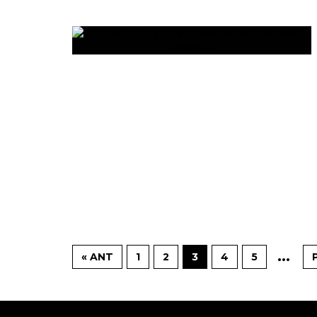
...
« ANT
1
2
3
4
5