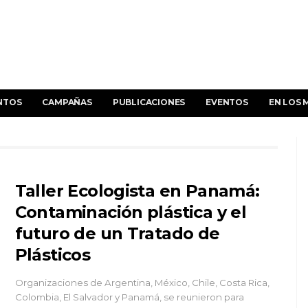
NTOS
CAMPAÑAS
PUBLICACIONES
EVENTOS
EN LOS 
Taller Ecologista en Panamá:
Contaminación plástica y el
futuro de un Tratado de
Plásticos
Organizaciones de Argentina, México, Chile, Costa Rica,
Colombia, El Salvador y Panamá, se reunieron para