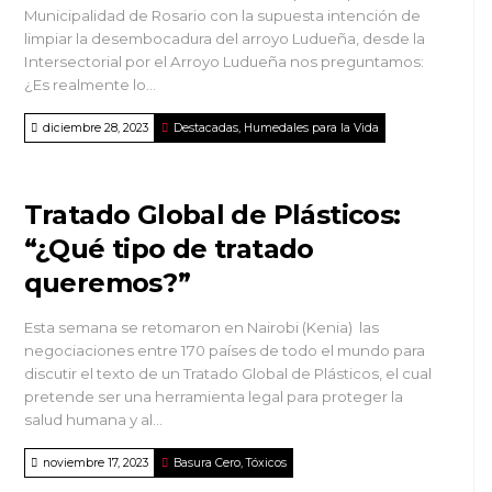
Municipalidad de Rosario con la supuesta intención de
limpiar la desembocadura del arroyo Ludueña, desde la
Intersectorial por el Arroyo Ludueña nos preguntamos:
¿Es realmente lo...
diciembre 28, 2023
Destacadas
,
Humedales para la Vida
Tratado Global de Plásticos:
“¿Qué tipo de tratado
queremos?”
Esta semana se retomaron en Nairobi (Kenia) las
negociaciones entre 170 países de todo el mundo para
discutir el texto de un Tratado Global de Plásticos, el cual
pretende ser una herramienta legal para proteger la
salud humana y al...
noviembre 17, 2023
Basura Cero
,
Tóxicos