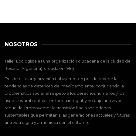
NOSOTROS
Taller Ecologista es una organización ciudadana de la ciudad de
Rosario (Argentina), creada en 1985.
Desde esta organización trabajamos en pos de revertir las
tendencias de deterioro del medioambiente, conjugando la
problemática social, el respeto a los derechos humanos y los
aspectos ambientales en forma integral, y no bajo una visión
reducida. Promovemos la transición hacia sociedades
sustentables que permitan a las generaciones actuales y futuras
una vida digna y armoniosa con el entorno.