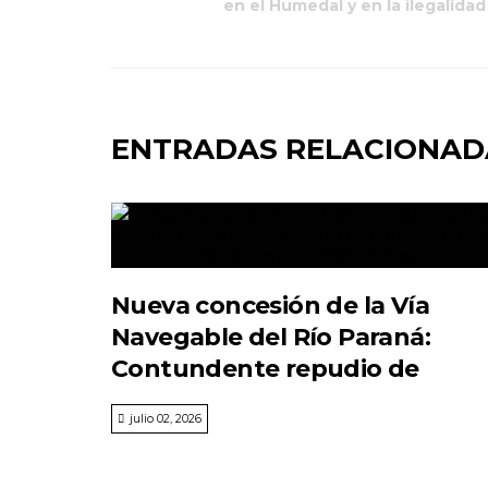
en el Humedal y en la ilegalidad
ENTRADAS RELACIONAD
Nueva concesión de la Vía
Navegable del Río Paraná:
Contundente repudio de
organizaciones y colectivos
julio 02, 2026
socioambientales