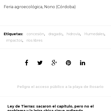
Feria agroecológica, Nono (Córdoba)
Etiquetas:
concesiòn
,
dragado
,
hidrovía
,
Humedales
,
impactos
,
ríos libres
Peligra el acceso público a la playa de Rosario
Ley de Tierras: sacaron el capítulo, pero no el
problema y la letra chica sigue ardiendo