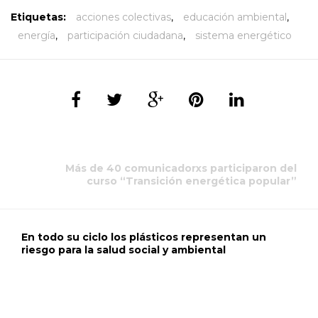
Etiquetas:
acciones colectivas
,
educación ambiental
,
energía
,
participación ciudadana
,
sistema energético
Más de 40 comunicadorxs participaron del
curso “Transición energética popular”
En todo su ciclo los plásticos representan un
riesgo para la salud social y ambiental