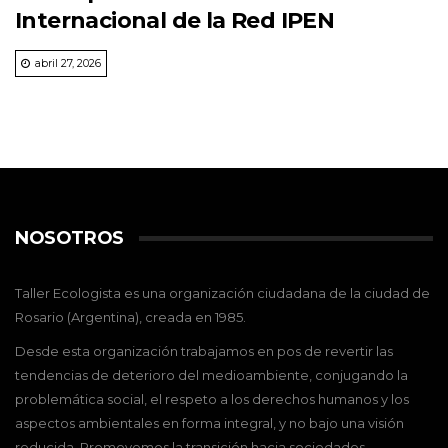
Internacional de la Red IPEN
abril 27, 2026
NOSOTROS
Taller Ecologista es una organización ciudadana de la ciudad de
Rosario (Argentina), creada en 1985.
Desde esta organización trabajamos en pos de revertir las
tendencias de deterioro del medioambiente, conjugando la
problemática social, el respeto a los derechos humanos y los
aspectos ambientales en forma integral, y no bajo una visión
reducida. Promovemos la transición hacia sociedades