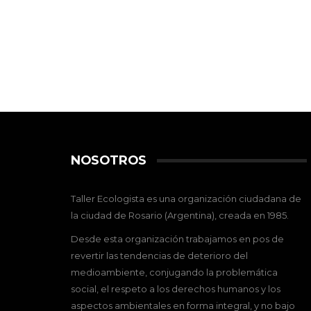
NOSOTROS
Taller Ecologista es una organización ciudadana de
la ciudad de Rosario (Argentina), creada en 1985.
Desde esta organización trabajamos en pos de
revertir las tendencias de deterioro del
medioambiente, conjugando la problemática
social, el respeto a los derechos humanos y los
aspectos ambientales en forma integral, y no bajo