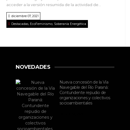
acceder a la versión resumida de la actividad de...
diciembre 07, 2021
Destacadas
,
EcoFeminismo
,
Soberanía Energética
NOVEDADES
Nueva concesión de la Vía
Navegable del Río Paraná:
Contundente repudio de
organizaciones y colectivos
socioambientales
julio 02, 2026