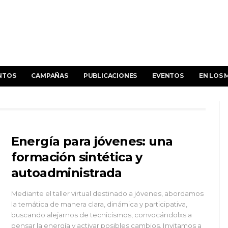
NTOS
CAMPAÑAS
PUBLICACIONES
EVENTOS
EN LOS 
Energía para jóvenes: una
formación sintética y
autoadministrada
Mediante el taller virtual destinado a jóvenes, abordamos
la temática de manera clara, dinámica y participativa,
buscando alejarnos de tecnicismos, convocándolxs a
pensar la energía y activar posibles cambios. Invitamos a