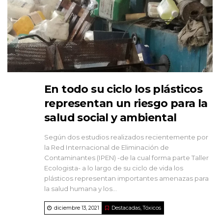
En todo su ciclo los plásticos
representan un riesgo para la
salud social y ambiental
Según dos estudios realizados recientemente por
la Red Internacional de Eliminación de
Contaminantes (IPEN) -de la cual forma parte Taller
Ecologista- a lo largo de su ciclo de vida los
plásticos representan importantes amenazas para
la salud humana y los...
diciembre 13, 2021
Destacadas
,
Tóxicos