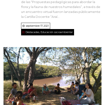
de las “Propuestas pedagógicas para abordar la
flora y la fauna de nuestros humedales”, a través de
un encuentro virtual fueron lanzadas públicamente
la Cartilla Docente “Araí...
septiembre 17, 2021
Destacadas
,
Educación socioambiental