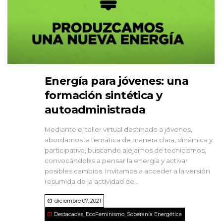
Energía para jóvenes: una
formación sintética y
autoadministrada
Mediante el taller virtual destinado a jóvenes,
abordamos la temática de manera clara, dinámica y
participativa, buscando alejarnos de tecnicismos,
convocándolxs a pensar la energía y activar
posibles cambios. Invitamos a acceder a la versión
resumida de la actividad de...
diciembre 07, 2021
Destacadas
,
EcoFeminismo
,
Soberanía Energética