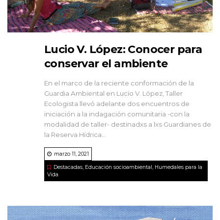
Lucio V. López: Conocer para
conservar el ambiente
En el marco de la reciente conformación de la
Guardia Ambiental en Lucio V. López, Taller
Ecologista llevó adelante dos encuentros de
iniciación a la indagación comunitaria -con la
modalidad de taller- destinadxs a lxs Guardianes de
la Reserva Hídrica...
marzo 11, 2021
Destacadas
,
Educación socioambiental
,
Humedales para la
Vida