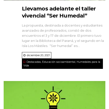
Llevamos adelante el taller
vivencial “Ser Humedal”
La propuesta, destinada a docentes y estudiantes
avanzadxs de profesorados, constó de dos
encuentros el 3 y 17 de diciembre. El primero tuvo
lugar en la Biblioteca del Paraná, y el segundo en la
Isla Los Mástiles. “Ser humedal” es...
diciembre 20, 2021
Destacadas
,
Educación socioambiental
,
Humedales para la
Vida