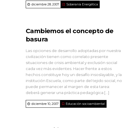
diciembre 28, 2007
Soberanía Energética
Cambiemos el concepto de
basura
Las opciones de desarrollo adoptadas por nuestra
civilización tienen como correlato presente
situaciones de crisis ambiental y exclusión social
cada vez más evidentes. Hacer frente a estos
hechos constituye hoy un desafío insoslayable, y la
institución Escuela, como parte del tejido social, no
puede permanecer al margen de esta tarea:
deberá generar una práctica pedagógica […]
diciembre 10, 2007
Educación socioambiental