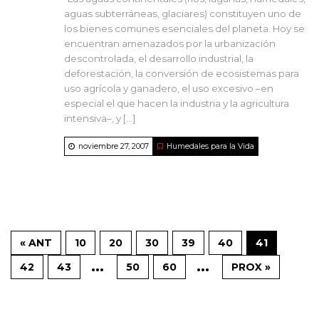
aguas subterráneas, glaciares) constituyen uno de
los bienes comunes esenciales del planeta. Hoy se
encuentran amenazados por la urbanización
descontrolada, el desarrollo industrial, la
deforestación, la conversión de ecosistemas para
uso agrícola y ganadero, el uso excesivo –en
especial el que hacen la industria y la agricultura
intensiva–, y […]
noviembre 27, 2007
Humedales para la Vida
« ANT
10
20
30
39
40
41
...
...
42
43
50
60
PROX »