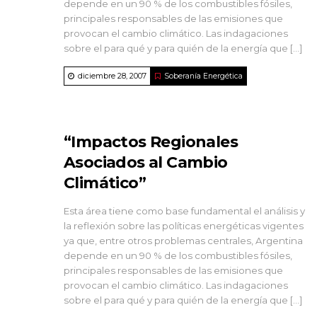
depende en un 90 % de los combustibles fósiles,
principales responsables de las emisiones que
provocan el cambio climático. Las indagaciones
sobre el para qué y para quién de la energía que […]
diciembre 28, 2007
Soberanía Energética
“Impactos Regionales
Asociados al Cambio
Climático”
Esta área tiene como base fundamental el análisis y
la reflexión sobre las políticas energéticas vigentes
ya que, entre otros problemas centrales, Argentina
depende en un 90 % de los combustibles fósiles,
principales responsables de las emisiones que
provocan el cambio climático. Las indagaciones
sobre el para qué y para quién de la energía que […]