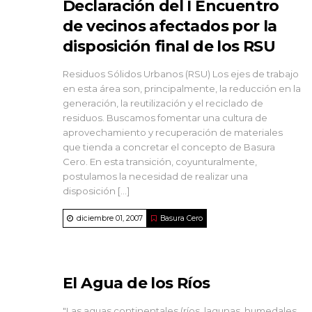
Declaración del I Encuentro
de vecinos afectados por la
disposición final de los RSU
Residuos Sólidos Urbanos (RSU) Los ejes de trabajo
en esta área son, principalmente, la reducción en la
generación, la reutilización y el reciclado de
residuos. Buscamos fomentar una cultura de
aprovechamiento y recuperación de materiales
que tienda a concretar el concepto de Basura
Cero. En esta transición, coyunturalmente,
postulamos la necesidad de realizar una
disposición […]
diciembre 01, 2007
Basura Cero
El Agua de los Ríos
"Las aguas continentales (ríos, lagunas, humedales,