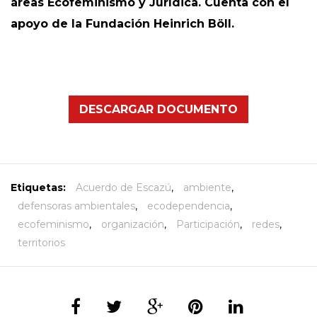
áreas Ecofeminismo y Jurídica. Cuenta con el
apoyo de la Fundación Heinrich Böll.
DESCARGAR DOCUMENTO
Etiquetas:
Acuerdo de Escazú
,
ambiente
,
defensoras ambientales
,
ecodependencia
,
ecofeminismo
,
organización
,
Participación
,
redes
,
territorios