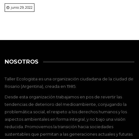
junio 29, 2022
NOSOTROS
Taller Ecologista es una organización ciudadana de la ciudad de
Rosario (Argentina), creada en 1985.
Desde esta organización trabajamos en pos de revertir las
tendencias de deterioro del medioambiente, conjugando la
problemática social, el respeto a los derechos humanos y los
aspectos ambientales en forma integral, y no bajo una visión
reducida. Promovemos la transición hacia sociedades
sustentables que permitan a las generaciones actuales y futuras