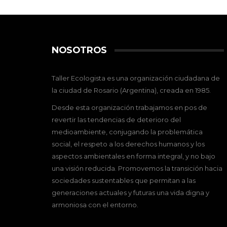
NOSOTROS
Taller Ecologista es una organización ciudadana de
la ciudad de Rosario (Argentina), creada en 1985.
Desde esta organización trabajamos en pos de
revertir las tendencias de deterioro del
medioambiente, conjugando la problemática
social, el respeto a los derechos humanos y los
aspectos ambientales en forma integral, y no bajo
una visión reducida. Promovemos la transición hacia
sociedades sustentables que permitan a las
generaciones actuales y futuras una vida digna y
armoniosa con el entorno.