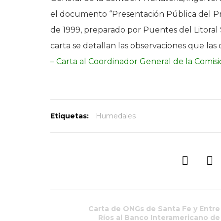
el documento “Presentación Pública del Pro
de 1999, preparado por Puentes del Litoral S
carta se detallan las observaciones que las 
– Carta al Coordinador General de la Comisió
Etiquetas:
Humedales
Carta de ONGs de Santa Fe y Entre
Ríos al Banco Interamericano de