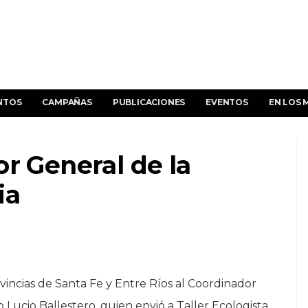
NTOS
CAMPAÑAS
PUBLICACIONES
EVENTOS
EN LOS 
or General de la
ia
vincias de Santa Fe y Entre Ríos al Coordinador
o Lucio Ballestero, quien envió a Taller Ecologista