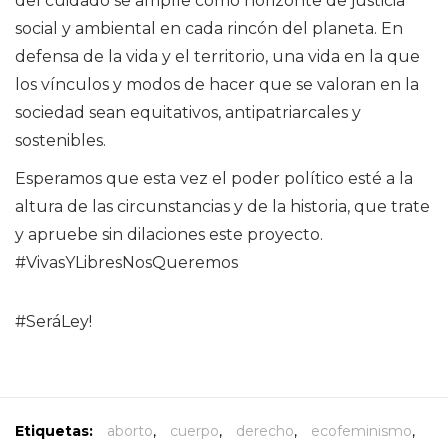
del cuidado se amplíe como horizonte de justicia
social y ambiental en cada rincón del planeta. En
defensa de la vida y el territorio, una vida en la que
los vínculos y modos de hacer que se valoran en la
sociedad sean equitativos, antipatriarcales y
sostenibles.
Esperamos que esta vez el poder político esté a la
altura de las circunstancias y de la historia, que trate
y apruebe sin dilaciones este proyecto.
#VivasYLibresNosQueremos
#SeráLey!
Etiquetas:
aborto
,
cuerpo
,
derecho
,
ecofeminismo
,