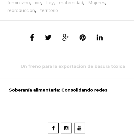
feminismo
,
ive
,
Ley
,
maternidad
,
Mujeres
,
reproduccion
,
territorio
Un freno para la exportación de basura tóxica
Soberanía alimentaria: Consolidando redes