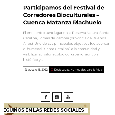
Participamos del Festival de
Corredores Bioculturales –
Cuenca Matanza Riachuelo
El encuentro tuvo lugar en la Reserva Natural Santa
Catalina, Lomas de Zamora (provincia de Buenos
Aires). Uno de sus principales objetivos fue acercar
el humedal “Santa Catalina” a la comunidad y
visibilizar su valor ecológico, urbano, agrícola,
histórico y...
agosto 16, 2022
Destacadas
,
Humedales para la Vida
SEGUINOS EN LAS REDES SOCIALES