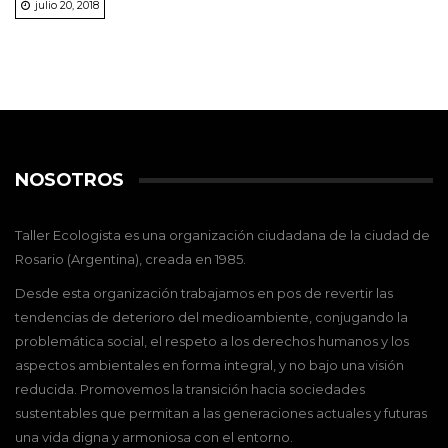
julio 20, 2018
NOSOTROS
Taller Ecologista es una organización ciudadana de la ciudad de
Rosario (Argentina), creada en 1985.
Desde esta organización trabajamos en pos de revertir las
tendencias de deterioro del medioambiente, conjugando la
problemática social, el respeto a los derechos humanos y los
aspectos ambientales en forma integral, y no bajo una visión
reducida. Promovemos la transición hacia sociedades
sustentables que permitan a las generaciones actuales y futuras
una vida digna y armoniosa con el entorno.