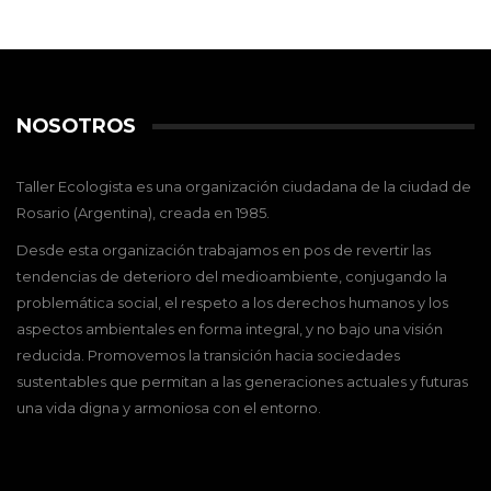
NOSOTROS
Taller Ecologista es una organización ciudadana de la ciudad de
Rosario (Argentina), creada en 1985.
Desde esta organización trabajamos en pos de revertir las
tendencias de deterioro del medioambiente, conjugando la
problemática social, el respeto a los derechos humanos y los
aspectos ambientales en forma integral, y no bajo una visión
reducida. Promovemos la transición hacia sociedades
sustentables que permitan a las generaciones actuales y futuras
una vida digna y armoniosa con el entorno.