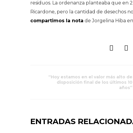
residuos. La ordenanza planteaba que en 2
Ricardone, pero la cantidad de desechos n
compartimos la nota
de Jorgelina Hiba en e
“Hoy estamos en el valor más alto de
disposición final de los últimos 10
años”
ENTRADAS RELACIONAD