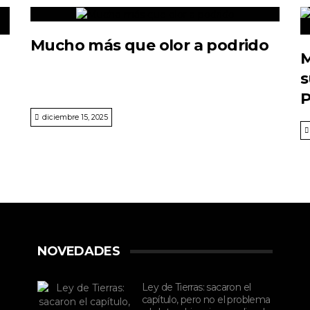
Mucho más que olor a podrido
M
s
P
diciembre 15, 2025
NOVEDADES
Ley de Tierras: sacaron el
capítulo, pero no el problema