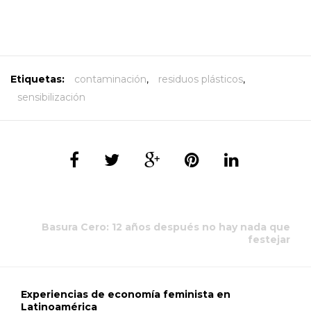
Etiquetas:
contaminación
,
residuos plásticos
,
sensibilización
Basura Cero: 12 años después no hay nada que
festejar
Experiencias de economía feminista en
Latinoamérica