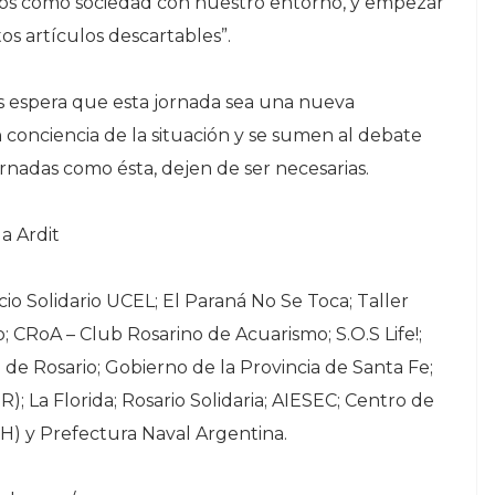
mos como sociedad con nuestro entorno, y empezar
s artículos descartables”.
s espera que esta jornada sea una nueva
onciencia de la situación y se sumen al debate
ornadas como ésta, dejen de ser necesarias.
a Ardit
cio Solidario UCEL; El Paraná No Se Toca; Taller
; CRoA – Club Rosarino de Acuarismo; S.O.S Life!;
de Rosario; Gobierno de la Provincia de Santa Fe;
R); La Florida; Rosario Solidaria; AIESEC; Centro de
) y Prefectura Naval Argentina.