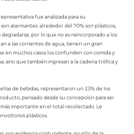
representativa fue analizada para su
s son alarmantes: alrededor del 70% son plásticos,
degradarse, por lo que no es reincorporado a los
egan a las corrientes de agua, tienen un gran
 que en muchos casos los confunden con comida y
una, sino que también ingresan a la cadena trófica y
botellas de bebidas, representaron un 23% de los
 producto, pensado desde su concepción para ser
 más importante en el total recolectado. Le
envoltorios plásticos.
es, son evidencia contundente, no sólo de la