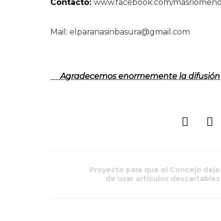
Contacto:
www.facebook.com/masriomeno
Mail: elparanasinbasura@gmail.com
Agradecemos enormemente la difusión
Proyecto para que el Concejo deje
de usar artículos descartables