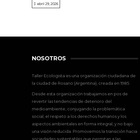
abril 29, 2026
NOSOTROS
Taller Ecologista es una organización ciudadana de
la ciudad de Rosario (Argentina), creada en 1985.
Desde esta organización trabajamos en pos de
revertir las tendencias de deterioro del
medioambiente, conjugando la problemática
social, el respeto a los derechos humanos y los
aspectos ambientales en forma integral, y no bajo
una visión reducida. Promovemos la transición hacia
sociedades sustentables que permitan a las