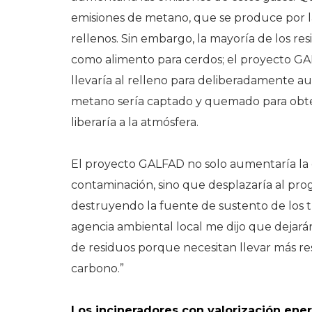
emisiones de metano, que se produce por la
rellenos. Sin embargo, la mayoría de los re
como alimento para cerdos; el proyecto GALF
llevaría al relleno para deliberadamente a
metano sería captado y quemado para obte
liberaría a la atmósfera.
El proyecto GALFAD no solo aumentaría la e
contaminación, sino que desplazaría al pr
destruyendo la fuente de sustento de los t
agencia ambiental local me dijo que dejar
de residuos porque necesitan llevar más res
carbono.”
Los incineradores con valorización ene