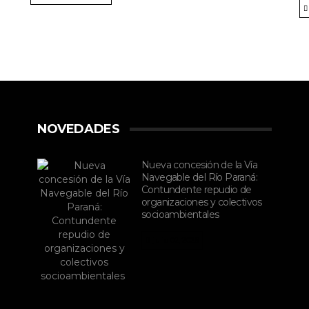
NOVEDADES
Nueva concesión de la Vía
Navegable del Río Paraná:
Contundente repudio de
organizaciones y colectivos
socioambientales
julio 02, 2026