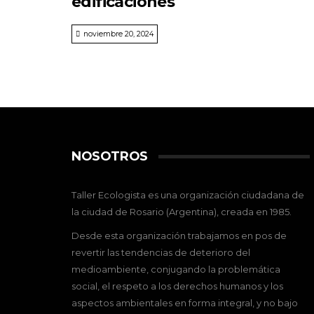
edificaciones
noviembre 20, 2024
NOSOTROS
Taller Ecologista es una organización ciudadana de
la ciudad de Rosario (Argentina), creada en 1985.
Desde esta organización trabajamos en pos de
revertir las tendencias de deterioro del
medioambiente, conjugando la problemática
social, el respeto a los derechos humanos y los
aspectos ambientales en forma integral, y no bajo