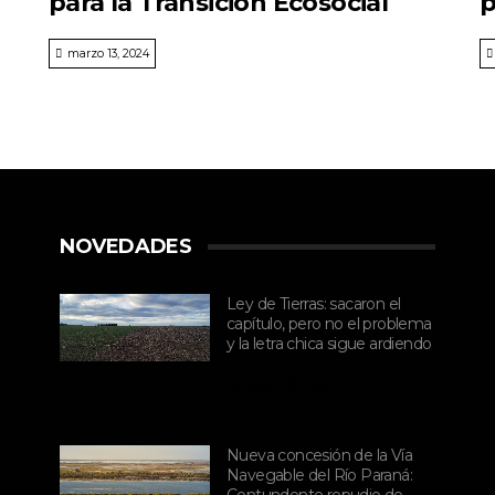
para la Transición Ecosocial
p
marzo 13, 2024
NOVEDADES
Ley de Tierras: sacaron el
capítulo, pero no el problema
y la letra chica sigue ardiendo
agosto 06, 2026
Nueva concesión de la Vía
Navegable del Río Paraná: