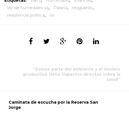
Etiquetas:
barro
,
Humedales
,
infancias
,
ley de humedales ya
,
Paraná
,
resguardo
,
resistencia poética
,
río
“Somos parte del ambiente y el modelo
productivo tiene impactos directos sobre la
salud”
Caminata de escucha por la Reserva San
Jorge