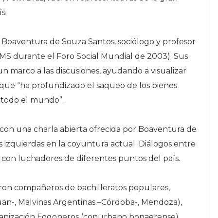
s.
e Boaventura de Souza Santos, sociólogo y profesor
MS durante el Foro Social Mundial de 2003). Sus
n marco a las discusiones, ayudando a visualizar
l que “ha profundizado el saqueo de los bienes
 todo el mundo”.
ita con una charla abierta ofrecida por Boaventura de
as izquierdas en la coyuntura actual. Diálogos entre
con luchadores de diferentes puntos del país.
eron compañeros de bachilleratos populares,
uan-, Malvinas Argentinas –Córdoba-, Mendoza),
anización Fogoneros (conurbano bonaerense),