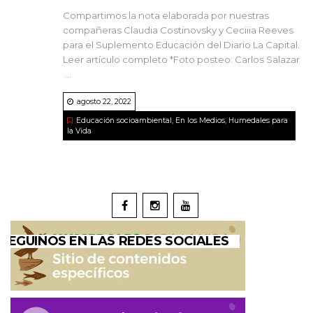
Compartimos la nota elaborada por nuestras
compañeras Claudia Costinovsky y Ceciiia Reeves
para el Suplemento Educación del Diario La Capital.
Leer artículo completo *Foto posteo: Carlos Salazar
...
agosto 22, 2022
Educación socioambiental
,
En los Medios
,
Humedales para
la Vida
SEGUINOS EN LAS REDES SOCIALES