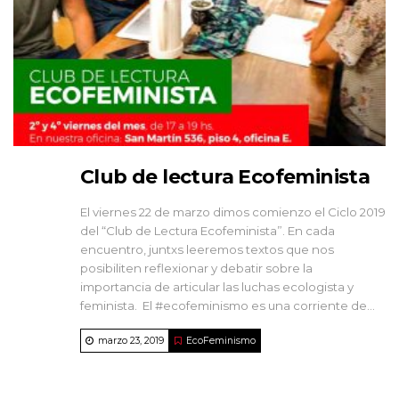
Club de lectura Ecofeminista
El viernes 22 de marzo dimos comienzo el Ciclo 2019
del “Club de Lectura Ecofeminista”. En cada
encuentro, juntxs leeremos textos que nos
posibiliten reflexionar y debatir sobre la
importancia de articular las luchas ecologista y
feminista. El #ecofeminismo es una corriente de...
marzo 23, 2019
EcoFeminismo