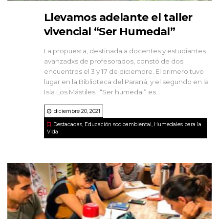
Llevamos adelante el taller
vivencial “Ser Humedal”
La propuesta, destinada a docentes y estudiantes
avanzadxs de profesorados, constó de dos
encuentros el 3 y 17 de diciembre. El primero tuvo
lugar en la Biblioteca del Paraná, y el segundo en la
Isla Los Mástiles. “Ser humedal” es...
diciembre 20, 2021
Destacadas
,
Educación socioambiental
,
Humedales para la
Vida