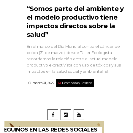
“Somos parte del ambiente y
el modelo productivo tiene
impactos directos sobre la
salud”
En el marco del Día Mundial contra el cáncer de
colon (31 de marzo), desde Taller Ecologista
recordamos la relación entre el actual modelo
productivo extractivista con uso de tóxicos y sus
impactos en la salud social y ambiental. El...
marzo 31, 2022
Destacadas
,
Tóxicos
SEGUINOS EN LAS REDES SOCIALES