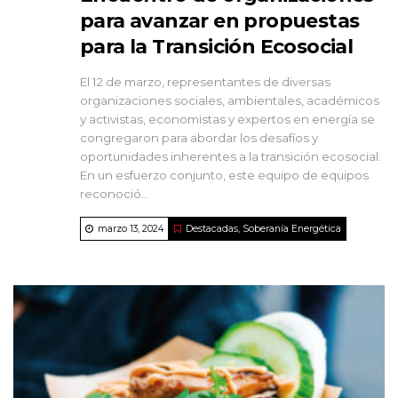
para avanzar en propuestas
para la Transición Ecosocial
El 12 de marzo, representantes de diversas
organizaciones sociales, ambientales, académicos
y activistas, economistas y expertos en energía se
congregaron para abordar los desafíos y
oportunidades inherentes a la transición ecosocial.
En un esfuerzo conjunto, este equipo de equipos
reconoció...
marzo 13, 2024
Destacadas
,
Soberanía Energética