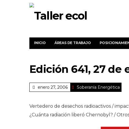
INICIO
ÁREAS DE TRABAJO
POSICIONAMIE
Edición 641, 27 de
enero 27, 2006
Soberanía Energética
Vertedero de desechos radioactivos / impact
¿Cuánta radiación liberó Chernobyl? / Otros