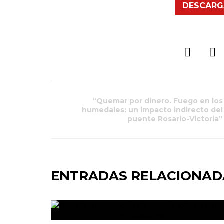
DESCARG
“Quemar por dinero. Fuego en los
humedales: un impacto indirecto del
puente Rosario-Victoria”
ENTRADAS RELACIONAD