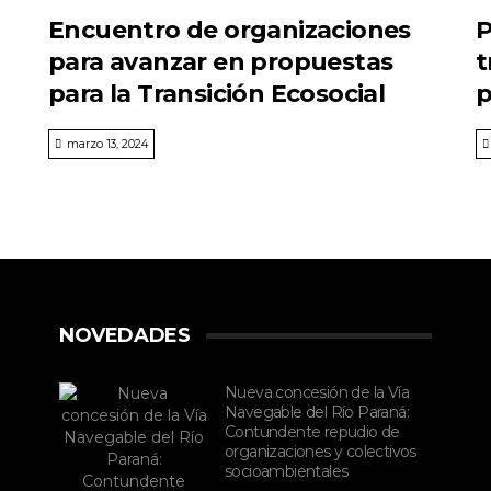
Encuentro de organizaciones
P
para avanzar en propuestas
t
para la Transición Ecosocial
p
marzo 13, 2024
NOVEDADES
Nueva concesión de la Vía
Navegable del Río Paraná:
Contundente repudio de
organizaciones y colectivos
socioambientales