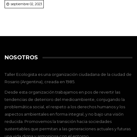
septiembre 02, 2023
NOSOTROS
Taller Ecologista es una organización ciudadana de la ciudad de
Rosario (Argentina), creada en 1985.
Desde esta organización trabajamos en pos de revertir las
tendencias de deterioro del medioambiente, conjugando la
problemática social, el respeto a los derechos humanos y los
aspectos ambientales en forma integral, y no bajo una visión
reducida. Promovemos la transición hacia sociedades
sustentables que permitan a las generaciones actuales y futuras
una vida digna y armoniosa con el entorno.