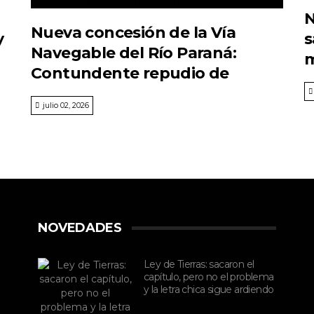
N
Nueva concesión de la Vía
y
s
Navegable del Río Paraná:
m
Contundente repudio de
organizaciones y colectivos
julio 02, 2026
socioambientales
NOVEDADES
Ley de Tierras: sacaron el
capítulo, pero no el problema
y la letra chica sigue ardiendo