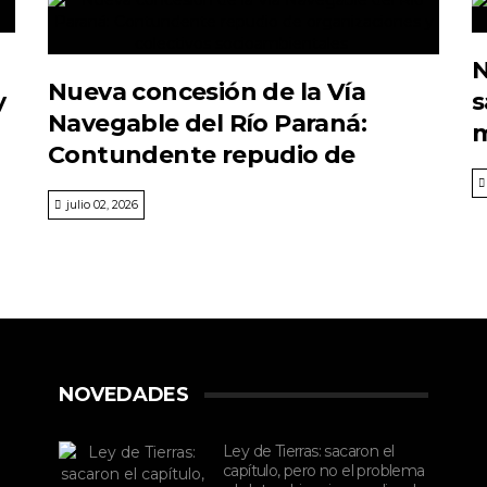
N
Nueva concesión de la Vía
y
s
Navegable del Río Paraná:
m
Contundente repudio de
organizaciones y colectivos
julio 02, 2026
socioambientales
NOVEDADES
Ley de Tierras: sacaron el
capítulo, pero no el problema