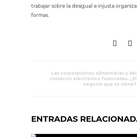
trabajar sobre la desigual e injusta organiza
formas.
Las corporaciones alimentarias y del
comercio electrónico fusionadas: ¿El
negocio que se viene?
ENTRADAS RELACIONAD