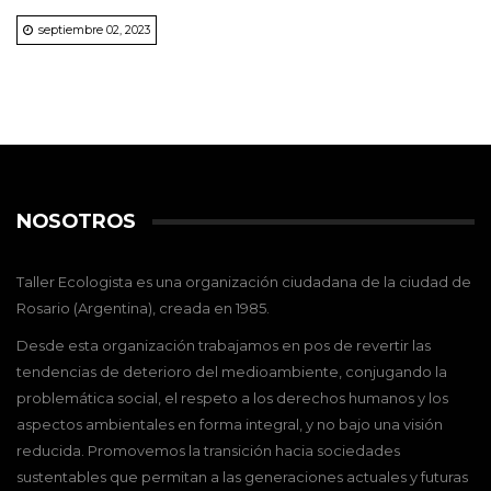
septiembre 02, 2023
NOSOTROS
Taller Ecologista es una organización ciudadana de la ciudad de
Rosario (Argentina), creada en 1985.
Desde esta organización trabajamos en pos de revertir las
tendencias de deterioro del medioambiente, conjugando la
problemática social, el respeto a los derechos humanos y los
aspectos ambientales en forma integral, y no bajo una visión
reducida. Promovemos la transición hacia sociedades
sustentables que permitan a las generaciones actuales y futuras